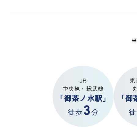
JR
東
中央線・総武線
「御茶ノ水駅」
「御
3
徒歩
分
徒