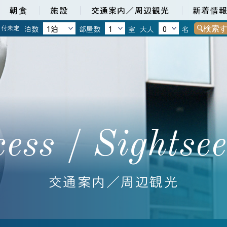
朝食
施設
交通案内／周辺観光
新着情
検索
日付未定
室
名
泊数
部屋数
大人
ess / Sightse
交通案内／周辺観光