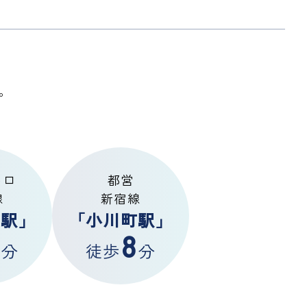
。
トロ
都営
線
新宿線
町駅」
「小川町駅」
8
分
徒歩
分