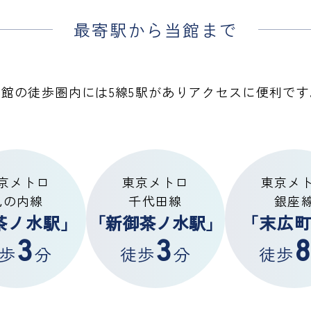
最寄駅から当館まで
当館の徒歩圏内には5線5駅があり
アクセスに便利です
京メトロ
東京メトロ
東京メ
丸の内線
千代田線
銀座
茶ノ水駅」
「新御茶ノ水駅」
「末広
3
3
8
歩
分
徒歩
分
徒歩